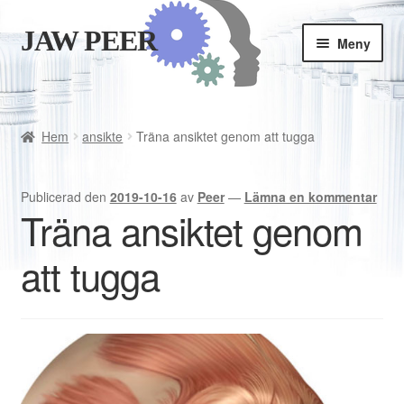
JAW PEER
Hoppa
Hoppa
Meny
till
till
navigering
innehåll
Butiken
Goda vanor
Hem
ansikte
Träna ansiktet genom att tugga
Varukorgen
Publicerad den
2019-10-16
av
Peer
—
Lämna en kommentar
Träna ansiktet genom
Kassan
att tugga
Är JAWPEER lämpligt för dig?
Svenska
English