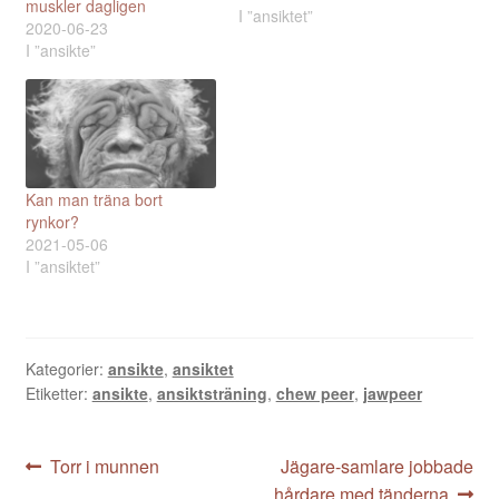
muskler dagligen
I ”ansiktet”
2020-06-23
I ”ansikte”
Kan man träna bort
rynkor?
2021-05-06
I ”ansiktet”
Kategorier:
ansikte
,
ansiktet
Etiketter:
ansikte
,
ansiktsträning
,
chew peer
,
jawpeer
Inläggsnavigering
Föregående
Nästa
Torr i munnen
Jägare-samlare jobbade
inlägg:
inlägg:
hårdare med tänderna