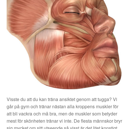
Visste du att du kan träna ansiktet genom att tugga? Vi
går på gym och tränar nästan alla kroppens muskler för
att bli vackra och må bra, men de muskler som betyder
mest för skönheten tränar vi inte. De flesta männskor bryr
sig mycket om sitt utseende så visst är det litet konstigt