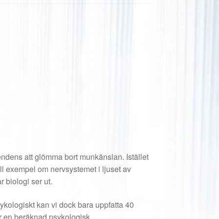
ndens att glömma bort munkänslan. Istället
ll exempel om nervsystemet i ljuset av
 biologi ser ut.
kologiskt kan vi dock bara uppfatta 40
ar en beräknad psykologisk