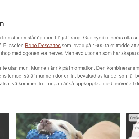
en
a fem sinnen står ögonen högst i rang. Gud symboliseras ofta so
l
. Filosofen
René Descartes
som levde på 1600-talet trodde att s
e ihop med ögonen via nerver. Men evolutionen som har skapat o
nte utan mun. Munnen är rik på information. Den kombinerar sma
s tempel så är munnen dörren in, bevakad av tänder som är bere
hälsar välkommen in. Tungan är så uppkopplad med nerver att de