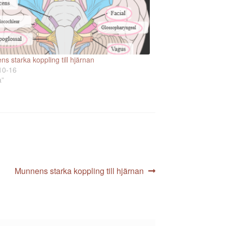
s starka koppling till hjärnan
10-16
a”
Nästa
Munnens starka koppling till hjärnan
inlägg: