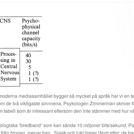
 moderna mediasamhället bygger så mycket på språk har vi en te
som de två viktigaste sinnnena. Psykologen Zimmerman skriver ti
 tabell som är intressant eftersom den inte stämmer med hur vår
ologiska ”bredband” som kan sända 10 miljoner bits/sekund. Psy
 från öronen, menar han. Smak och lukt ligger långt efter: de h