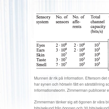
Munnen är rik på information. Eftersom det
har synen och hörseln fått en särställning 
informationsteorin. Zimmerman publicerar en
Zimmerman tänker sig att ögonen är våra bi
bits/sekund från ögonen och 30 bits/sekund