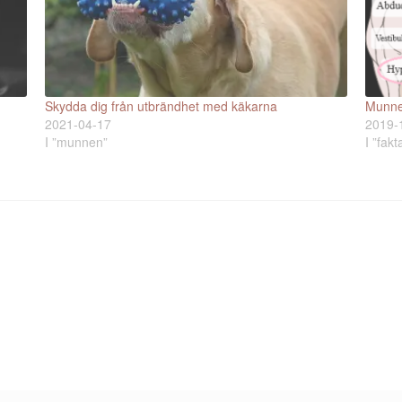
Skydda dig från utbrändhet med käkarna
Munnen
2021-04-17
2019-
I ”munnen”
I ”fakt