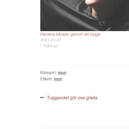
Hantera känslor genom att tugga
2021-01-31
I ”hjärnan”
Kategori:
mun
Etikett:
mun
Inläggsnavigering
Föregående
Tuggandet gör oss glada
inlägg: