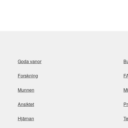
Goda vanor
Bu
Forskning
F
Munnen
Mi
Ansiktet
Pr
Hjärnan
Te