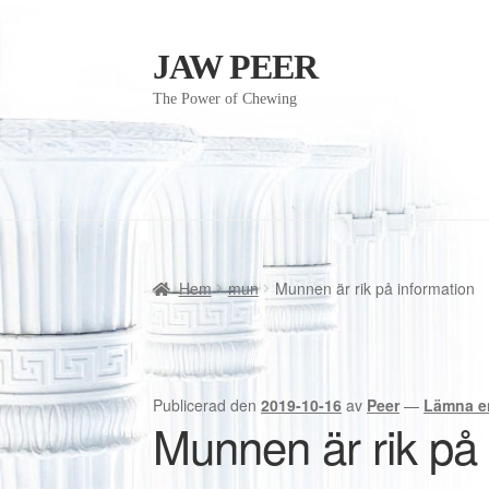
JAW PEER
Hoppa
Hoppa
till
till
The Power of Chewing
navigering
innehåll
Hem
mun
Munnen är rik på information
Publicerad den
2019-10-16
av
Peer
—
Lämna e
Munnen är rik på 