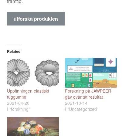
framtid.
utforska produkten
Related
Uppfinningen elastiskt
Forskning på JAWPEER
tuggummi
gav oväntat resultat
2021-04-20
2021-10-14
I ”forskning”
I ”Uncategorized”