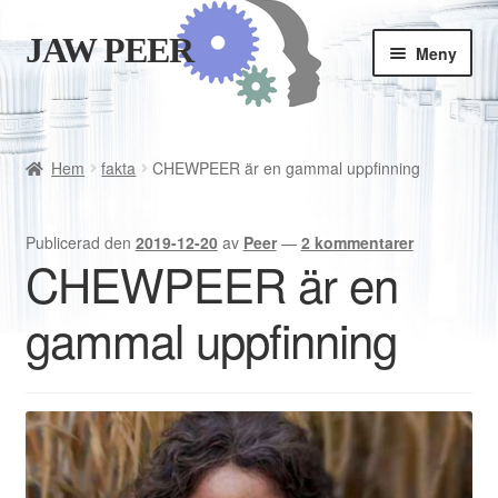
JAW PEER
Hoppa
Hoppa
Meny
till
till
navigering
innehåll
Butiken
Goda vanor
Hem
fakta
CHEWPEER är en gammal uppfinning
Varukorgen
Publicerad den
2019-12-20
av
Peer
—
2 kommentarer
CHEWPEER är en
Kassan
gammal uppfinning
Är JAWPEER lämpligt för dig?
Svenska
English