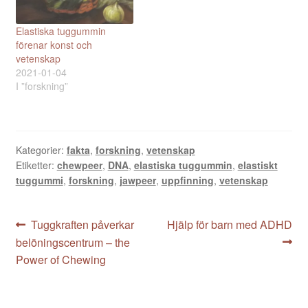
Elastiska tuggummin
förenar konst och
vetenskap
2021-01-04
I ”forskning”
Kategorier:
fakta
,
forskning
,
vetenskap
Etiketter:
chewpeer
,
DNA
,
elastiska tuggummin
,
elastiskt
tuggummi
,
forskning
,
jawpeer
,
uppfinning
,
vetenskap
Inläggsnavigering
Föregående
Nästa
Tuggkraften påverkar
Hjälp för barn med ADHD
inlägg:
inlägg:
belöningscentrum – the
Power of Chewing