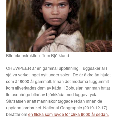
Bildrekonstruktion: Tom Björklund
CHEWPEER är en gammal uppfinning. Tuggsaker är i
själva verket inget nytt under solen. De är äldre än hjulet
som är 8000 år gammalt. Innan det moderna tuggummit
kom tillverkades dem av kåda. I Bohuslän har man hittat
tiotusenåriga bitar av björkkåda med tuggavtryck.
Slutsatsen är att människor tuggade redan innan de
uppfann jordbruket. National Geographic (2019-12-17)
berättar om
en
flicka som levde för cirka 60
00 år sedan.