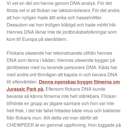
Vi vet en del om henne genom DNA-analys. För det
första vet vi att flickan var laktosintolerant. För det andra
att hon nyligen hade ätit anka och hasselnötter.
Dessutom var hon troligen blåögd och hade mörkt hår.
Hennes DNA liknar inte de jordbruksbefolkningar som
kom till Europa på stenåldern.
Flickans utseende har rekonstruerats utifrån hennes
DNA som fanns i kådan. Hennes utseende bygger på
jämförelser med nu levande personers DNA. Kåda har
med andra ord förmågan att kapsla in och bevara DNA
till eftervärlden.
Denna egenskap bygger filmerna om
Jurassic Park på.
Eftersom flickans DNA kunde
bevaras så känns filmerna inte helt otänkbara. Flickan
tillhörde en grupp av jägare-samlare och hon var inte
helt frisk. I det här fallet hittades både virus och bakterier
från flickans mun. Allt detta vet man därför att
CHEWPEER är en gammal uppfinning. Hon tuggade på