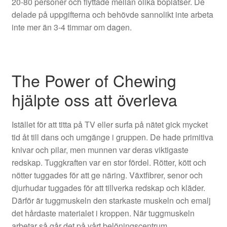
20-80 personer och flyttade mellan olika boplatser. De
delade på uppgifterna och behövde sannolikt inte arbeta
inte mer än 3-4 timmar om dagen.
The Power of Chewing
hjälpte oss att överleva
Istället för att titta på TV eller surfa på nätet gick mycket
tid åt till dans och umgänge i gruppen. De hade primitiva
knivar och pilar, men munnen var deras viktigaste
redskap. Tuggkraften var en stor fördel. Rötter, kött och
nötter tuggades för att ge näring. Växtfibrer, senor och
djurhudar tuggades för att tillverka redskap och kläder.
Därför är tuggmuskeln den starkaste muskeln och emalj
det hårdaste materialet i kroppen. När tuggmuskeln
arbetar så går det på vårt belöningscentrum.