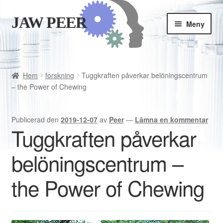
JAW PEER
Hoppa
Hoppa
Meny
till
till
navigering
innehåll
Butiken
Goda vanor
Hem
forskning
Tuggkraften påverkar belöningscentrum
– the Power of Chewing
Varukorgen
Publicerad den
2019-12-07
av
Peer
—
Lämna en kommentar
Kassan
Tuggkraften påverkar
belöningscentrum –
Är JAWPEER lämpligt för dig?
the Power of Chewing
Svenska
English