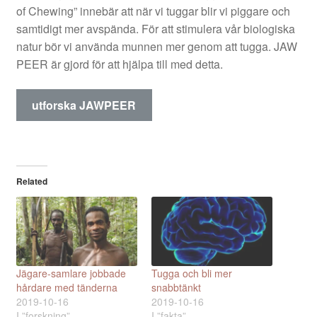
of Chewing” innebär att när vi tuggar blir vi piggare och
samtidigt mer avspända. För att stimulera vår biologiska
natur bör vi använda munnen mer genom att tugga. JAW
PEER är gjord för att hjälpa till med detta.
utforska JAWPEER
Related
Jägare-samlare jobbade
Tugga och bli mer
hårdare med tänderna
snabbtänkt
2019-10-16
2019-10-16
I ”forskning”
I ”fakta”