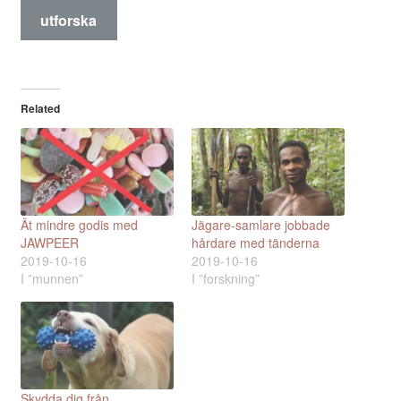
utforska
Related
Ät mindre godis med
Jägare-samlare jobbade
JAWPEER
hårdare med tänderna
2019-10-16
2019-10-16
I ”munnen”
I ”forskning”
Skydda dig från