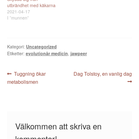
utbrändhet med käkarna
2021-04-17
I ”munnen”
Kategori:
Uncategorized
Etiketter:
evolutionär medicin
,
jawpeer
Inläggsnavigering
Föregående
Nästa
Tuggning ökar
Dag Tolstoy, en vanlig dag
inlägg:
inlägg:
metabolismen
Välkommen att skriva en
kommentar!