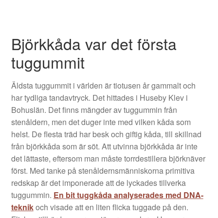
Björkkåda var det första
tuggummit
Äldsta tuggummit i världen är tiotusen år gammalt och
har tydliga tandavtryck. Det hittades i Huseby Klev i
Bohuslän. Det finns mängder av tuggummin från
stenåldern, men det duger inte med vilken kåda som
helst. De flesta träd har besk och giftig kåda, till skillnad
från björkkåda som är söt. Att utvinna björkkåda är inte
det lättaste, eftersom man måste torrdestillera björknäver
först. Med tanke på stenåldernsmänniskorna primitiva
redskap är det imponerade att de lyckades tillverka
tuggummin.
En bit tuggkåda analyserades med DNA-
teknik
och visade att en liten flicka tuggade på den.