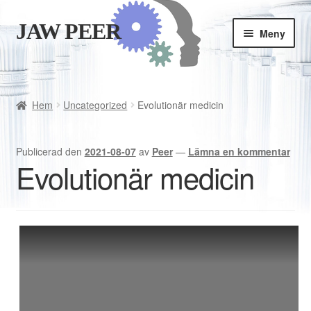
JAW PEER
Hoppa
Hoppa
Meny
till
till
navigering
innehåll
Butiken
Goda vanor
Hem
Uncategorized
Evolutionär medicin
Varukorgen
Publicerad den
2021-08-07
av
Peer
—
Lämna en kommentar
Evolutionär medicin
Kassan
Är JAWPEER lämpligt för dig?
Svenska
English