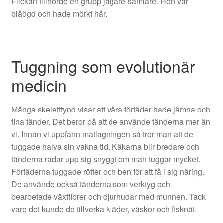
Flickan tillhörde en grupp jägare-samlare. Hon var
blåögd och hade mörkt hår.
Tuggning som evolutionär
medicin
Många skelettfynd visar att våra förfäder hade jämna och
fina tänder. Det beror på att de använde tänderna mer än
vi. Innan vi uppfann matlagningen så tror man att de
tuggade halva sin vakna tid. Käkarna blir bredare och
tänderna radar upp sig snyggt om man tuggar mycket.
Förfäderna tuggade rötter och ben för att få i sig näring.
De använde också tänderna som verktyg och
bearbetade växtfibrer och djurhudar med munnen. Tack
vare det kunde de tillverka kläder, väskor och fisknät.