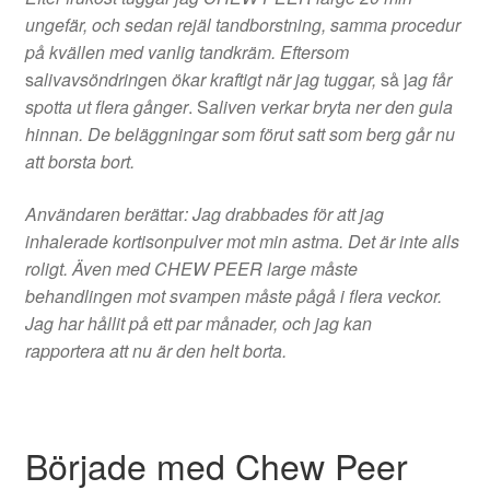
ungefär, och sedan rejäl tandborstning, samma procedur
på kvällen med vanlig tandkräm. Eftersom
s
alivavsöndringe
n
ökar kraftigt när jag tuggar,
så j
ag får
spotta ut flera gånger
. S
aliven verkar bryta ner den gula
hinnan. De beläggningar som förut satt som berg går nu
att borsta bort.
Användaren berätta
r
: Jag drabbades för att jag
inhalerade kortisonpulver mot min astma. Det är inte alls
roligt. Även med CHEW PEER large måste
behandlingen mot svampen måste pågå i flera veckor.
Jag har hållit på ett par månader, och jag kan
rapportera att nu är den helt borta.
Började med Chew Peer