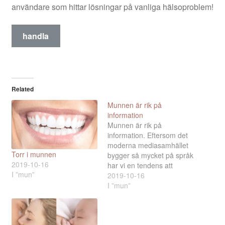
användare som hittar lösningar på vanliga hälsoproblem!
handla
Related
Munnen är rik på
information
Munnen är rik på
information. Eftersom det
moderna mediasamhället
Torr i munnen
bygger så mycket på språk
2019-10-16
har vi en tendens att
I ”mun”
glömma bort munkänslan.
2019-10-16
Istället har synen och
I ”mun”
hörseln fått en särställning
som de två viktigaste
sinnnena. Psykologen