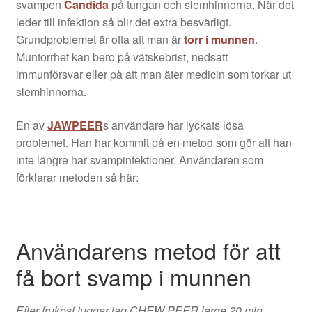
svampen
Candida
på tungan och slemhinnorna. När det
leder till infektion så blir det extra besvärligt.
Grundproblemet är ofta att man är
torr i munnen
.
Muntorrhet kan bero på vätskebrist, nedsatt
immunförsvar eller på att man äter medicin som torkar ut
slemhinnorna.
En av
JAWPEER
s användare har lyckats lösa
problemet. Han har kommit på en metod som gör att han
inte längre har svampinfektioner. Användaren som
förklarar metoden så här:
Användarens metod för att
få bort svamp i munnen
Efter frukost tuggar jag CHEW PEER large 20 min