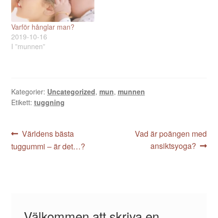
Zimmerman skriver till
exempel om nervsystemet
i ljuset av
Varför hånglar man?
informationsteorin.
2019-10-16
Zimmerman publicerar en
I ”munnen”
tabell…
Kategorier:
Uncategorized
,
mun
,
munnen
Etikett:
tuggning
Inläggsnavigering
Föregående
Nästa
Världens bästa
Vad är poängen med
inlägg:
inlägg:
ansiktsyoga?
tuggummi – är det…?
Välkommen att skriva en