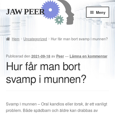
JAW PEER
Hoppa
Hoppa
Meny
till
till
navigering
innehåll
Butiken
Goda vanor
Hem
Uncategorized
Hur får man bort svamp i munnen?
Varukorgen
Publicerad den
2021-09-18
av
Peer
—
Lämna en kommentar
Hur får man bort
Kassan
svamp i munnen?
Är JAWPEER lämpligt för dig?
Svenska
Svamp i munnen – Oral kandios eller
torsk
, är ett vanligt
English
problem. Både spädbarn och äldre kan drabbas av